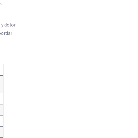
s.
.
 y dolor
bordar