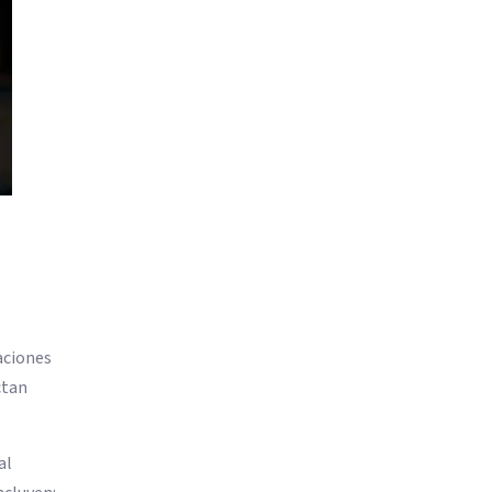
aciones
ctan
al