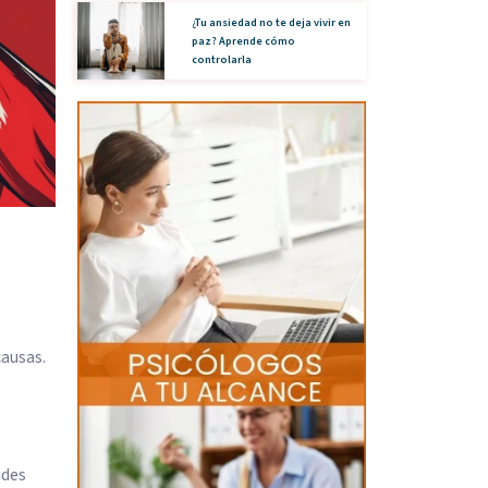
¿Tu ansiedad no te deja vivir en
paz? Aprende cómo
controlarla
causas.
ades