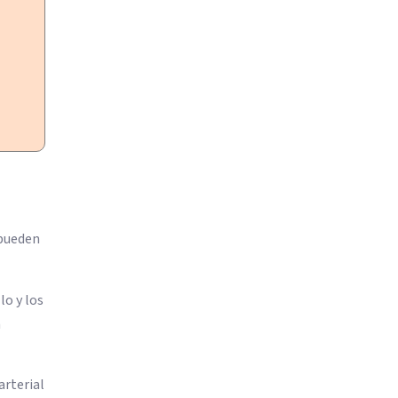
 pueden
lo y los
a
arterial