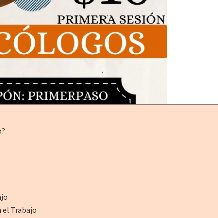
o?
ajo
n el Trabajo