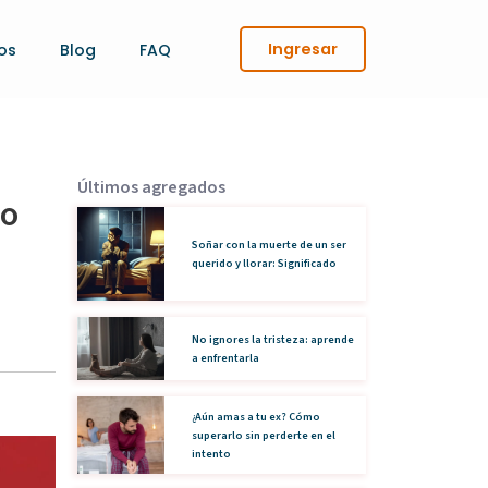
Ingresar
os
Blog
FAQ
Últimos agregados
mo
Soñar con la muerte de un ser
querido y llorar: Significado
No ignores la tristeza: aprende
a enfrentarla
¿Aún amas a tu ex? Cómo
superarlo sin perderte en el
intento