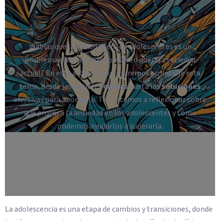
¿Sabías que la ansiedad en los adolescentes es un
problema cada vez más común en nuestra sociedad
actual? En este artículo, exploraremos en detalle este
tema, desde las posibles
causas
hasta las
soluciones
efectivas para abordarlo. Te invitamos a reflexionar sobre
qué provoca la ansiedad en los adolescentes y cómo
podemos ayudarlos a superarla.
La adolescencia es una etapa de cambios y transiciones, donde