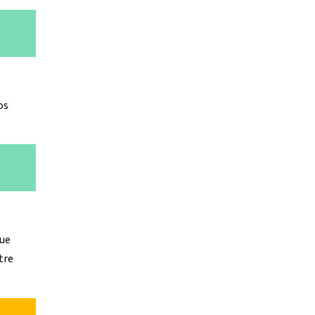
os
que
tre