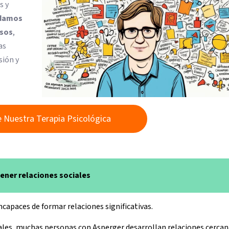
s y
damos
osos
,
as
sión y
 Nuestra Terapia Psicológica
ener relaciones sociales
capaces de formar relaciones significativas.
les, muchas personas con Asperger desarrollan relaciones cercan