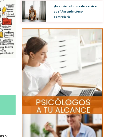
¿Tu ansiedad no te deja vivir en
paz? Aprende cómo
controlarla
as y