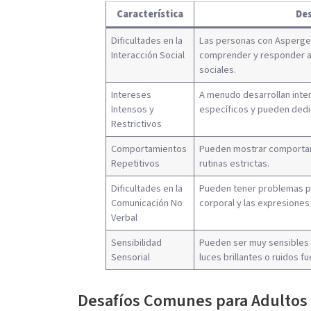
Característica
Des
Dificultades en la
Las personas con Asperger
Interacción Social
comprender y responder 
sociales.
Intereses
A menudo desarrollan int
Intensos y
específicos y pueden dedi
Restrictivos
Comportamientos
Pueden mostrar comportam
Repetitivos
rutinas estrictas.
Dificultades en la
Pueden tener problemas pa
Comunicación No
corporal y las expresiones
Verbal
Sensibilidad
Pueden ser muy sensibles 
Sensorial
luces brillantes o ruidos fu
Desafíos Comunes para Adultos