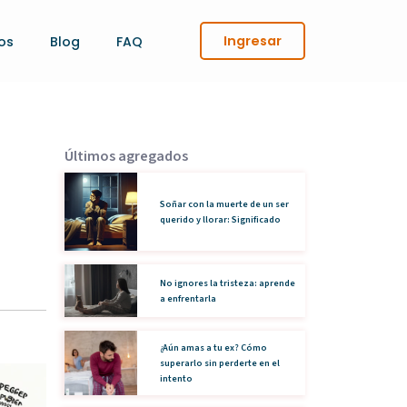
Ingresar
os
Blog
FAQ
Últimos agregados
Soñar con la muerte de un ser
querido y llorar: Significado
No ignores la tristeza: aprende
a enfrentarla
¿Aún amas a tu ex? Cómo
superarlo sin perderte en el
intento