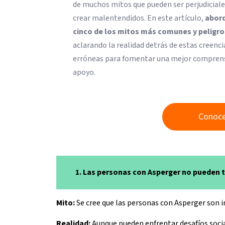
de muchos mitos que pueden ser perjudiciale
crear malentendidos. En este artículo,
abor
cinco de los mitos más comunes y peligr
aclarando la realidad detrás de estas creenci
erróneas para fomentar una mejor compren
apoyo.
Conoce
1. Las personas con Asperger no pueden t
Mito:
Se cree que las personas con Asperger son in
Realidad:
Aunque pueden enfrentar desafíos socia