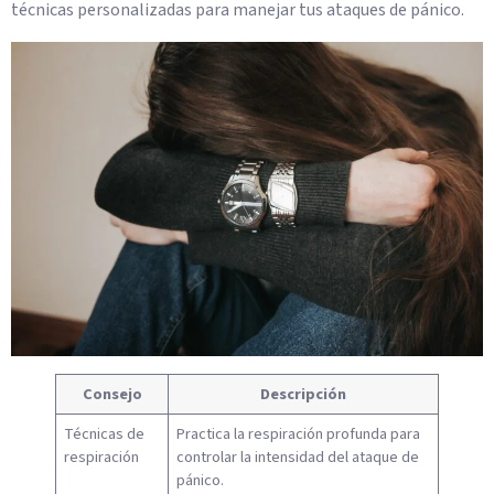
técnicas personalizadas para manejar tus ataques de pánico.
Consejo
Descripción
Técnicas de
Practica la respiración profunda para
respiración
controlar la intensidad del ataque de
pánico.