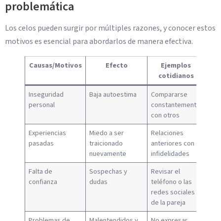
problemática
Los celos pueden surgir por múltiples razones, y conocer estos
motivos es esencial para abordarlos de manera efectiva.
Causas/Motivos
Efecto
Ejemplos
cotidianos
Inseguridad
Baja autoestima
Compararse
personal
constantemente
con otros
Experiencias
Miedo a ser
Relaciones
pasadas
traicionado
anteriores con
nuevamente
infidelidades
Falta de
Sospechas y
Revisar el
confianza
dudas
teléfono o las
redes sociales
de la pareja
Problemas de
Malentendidos y
No expresar