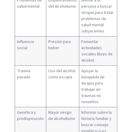
Problemas de
Empeoramiento
Animar a la
salud mental
del alcoholismo
persona a buscar
terapia para tratar
problemas de
salud mental
subyacentes.
Influencia
Presión para
Fomentar
social
beber
actividades
sociales libres de
alcohol.
Trauma
Uso del alcohol
Apoyar la
pasado
como escape
búsqueda de
terapia para
trabajar en
traumas no
resueltos.
Genética y
Mayor riesgo
Informar sobre la
predisposición
de alcoholismo
historia familiar y
buscar consejo
genético si es