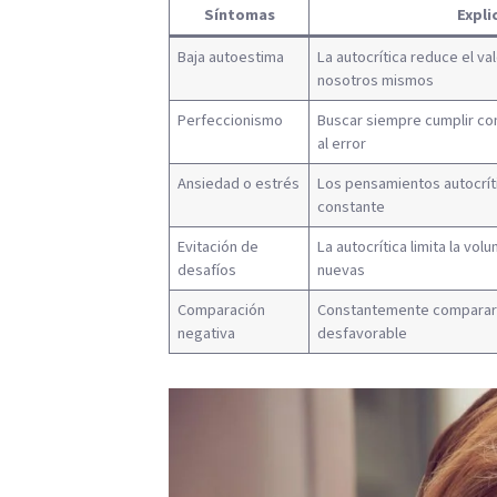
Síntomas
Expli
Baja autoestima
La autocrítica reduce el v
nosotros mismos
Perfeccionismo
Buscar siempre cumplir co
al error
Ansiedad o estrés
Los pensamientos autocrí
constante
Evitación de
La autocrítica limita la vol
desafíos
nuevas
Comparación
Constantemente comparars
negativa
desfavorable