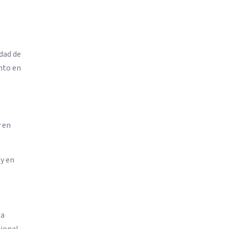
dad de
anto en
y en
 y en
 a