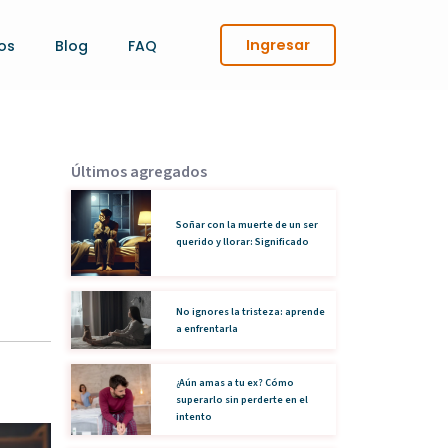
Ingresar
os
Blog
FAQ
Últimos agregados
Soñar con la muerte de un ser
querido y llorar: Significado
No ignores la tristeza: aprende
a enfrentarla
¿Aún amas a tu ex? Cómo
superarlo sin perderte en el
intento