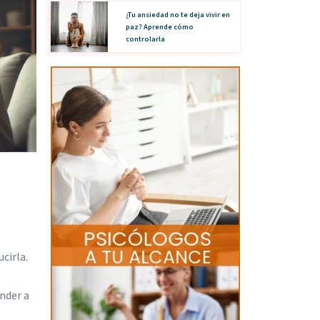
¿Tu ansiedad no te deja vivir en
paz? Aprende cómo
controlarla
cirla.
nder a