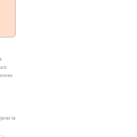
a
ucir
rrores
jorar la