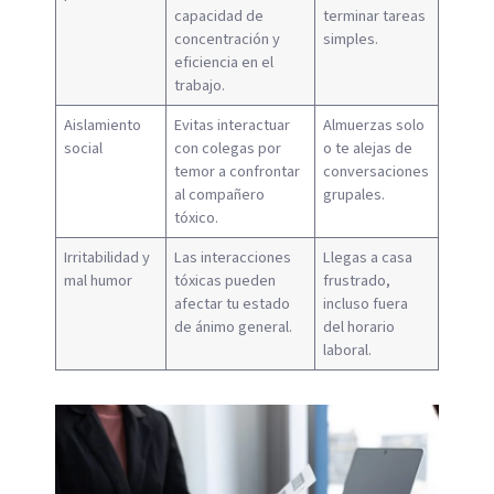
capacidad de
terminar tareas
concentración y
simples.
eficiencia en el
trabajo.
Aislamiento
Evitas interactuar
Almuerzas solo
social
con colegas por
o te alejas de
temor a confrontar
conversaciones
al compañero
grupales.
tóxico.
Irritabilidad y
Las interacciones
Llegas a casa
mal humor
tóxicas pueden
frustrado,
afectar tu estado
incluso fuera
de ánimo general.
del horario
laboral.