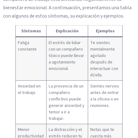
bienestar emocional. A continuación, presentamos una tabla
con algunos de estos síntomas, su explicación y ejemplos.
Síntomas
Explicación
Ejemplos
Fatiga
El estrés de lidiar
Te sientes
constante
con un compañero
mentalmente
tóxico puede llevar
agotado
a agotamiento
después de
emocional.
interactuar con
él/ella.
Ansiedad en
La presencia de un
Sientes nervios
el trabajo
compañero
antes de entrar
conflictivo puede
a la oficina o en
generar ansiedad y
reuniones.
temor a ir a
trabajar.
Menor
La distracción y el
Notas que te
productividad
estrés reducen tu
cuesta más