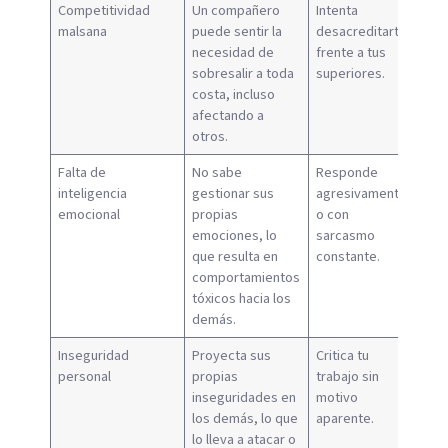
Competitividad
Un compañero
Intenta
malsana
puede sentir la
desacreditarte
necesidad de
frente a tus
sobresalir a toda
superiores.
costa, incluso
afectando a
otros.
Falta de
No sabe
Responde
inteligencia
gestionar sus
agresivamente
emocional
propias
o con
emociones, lo
sarcasmo
que resulta en
constante.
comportamientos
tóxicos hacia los
demás.
Inseguridad
Proyecta sus
Critica tu
personal
propias
trabajo sin
inseguridades en
motivo
los demás, lo que
aparente.
lo lleva a atacar o