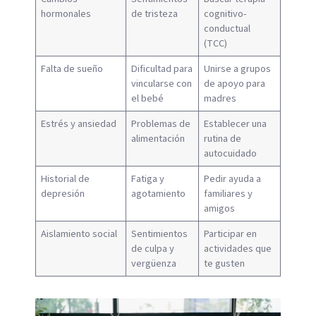
hormonales
de tristeza
cognitivo-
conductual
(TCC)
Falta de sueño
Dificultad para
Unirse a grupos
vincularse con
de apoyo para
el bebé
madres
Estrés y ansiedad
Problemas de
Establecer una
alimentación
rutina de
autocuidado
Historial de
Fatiga y
Pedir ayuda a
depresión
agotamiento
familiares y
amigos
Aislamiento social
Sentimientos
Participar en
de culpa y
actividades que
vergüenza
te gusten