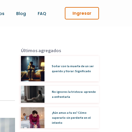
Ingresar
os
Blog
FAQ
Últimos agregados
Soñar con la muerte de un ser
querido y llorar: Significado
No ignores la tristeza: aprende
a enfrentarla
¿Aún amas a tu ex? Cómo
superarlo sin perderte en el
intento