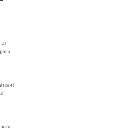
alos
gar a
lece el
lo
lación.