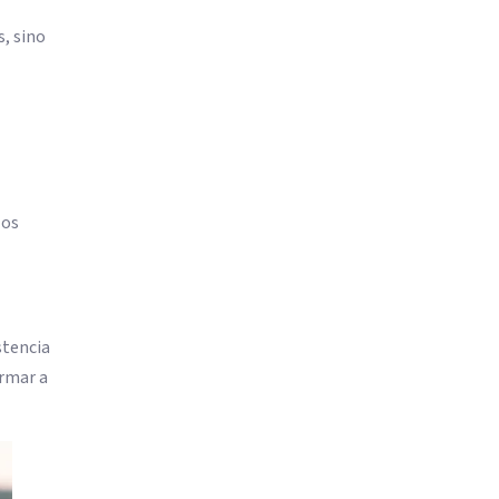
, sino
los
stencia
ormar a