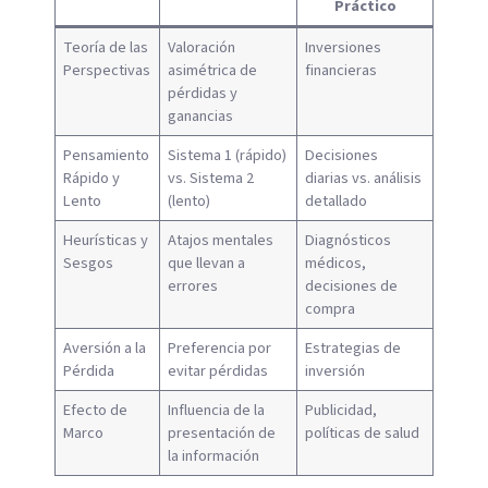
Práctico
Teoría de las
Valoración
Inversiones
Perspectivas
asimétrica de
financieras
pérdidas y
ganancias
Pensamiento
Sistema 1 (rápido)
Decisiones
Rápido y
vs. Sistema 2
diarias vs. análisis
Lento
(lento)
detallado
Heurísticas y
Atajos mentales
Diagnósticos
Sesgos
que llevan a
médicos,
errores
decisiones de
compra
Aversión a la
Preferencia por
Estrategias de
Pérdida
evitar pérdidas
inversión
Efecto de
Influencia de la
Publicidad,
Marco
presentación de
políticas de salud
la información