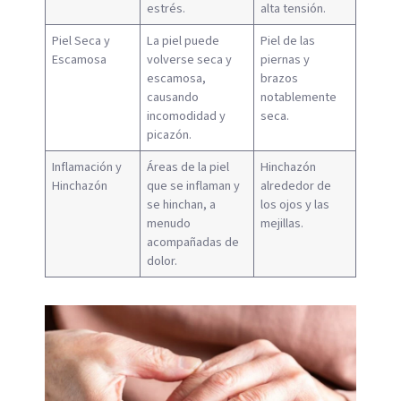
estrés.
alta tensión.
Piel Seca y
La piel puede
Piel de las
Escamosa
volverse seca y
piernas y
escamosa,
brazos
causando
notablemente
incomodidad y
seca.
picazón.
Inflamación y
Áreas de la piel
Hinchazón
Hinchazón
que se inflaman y
alrededor de
se hinchan, a
los ojos y las
menudo
mejillas.
acompañadas de
dolor.