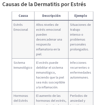
Causas de la Dermatitis por Estrés
Causa
Descripción
Ejemplo
Estrés
Altos niveles de
Situaciones de
Emocional
estrés emocional
trabajo
pueden
intenso o
desencadenar una
problemas
respuesta
personales
inflamatoria en la
prolongados.
piel.
Sistema
El estrés puede
Infecciones
Inmunológico
debilitar el sistema
recurrentes o
inmunológico,
enfermedades
haciendo que la piel
autoinmunes.
sea más susceptible
a la inflamación.
Hormonas
El aumento de las
Períodos de
del Estrés
hormonas del estrés,
ansiedad y