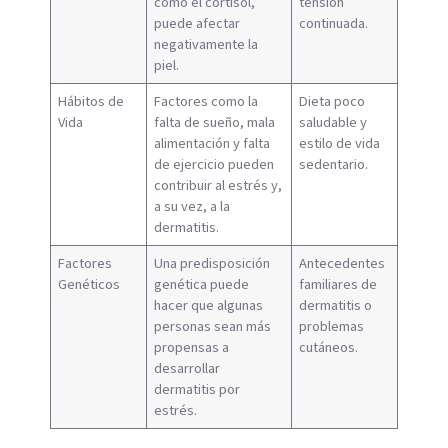
como el cortisol,
tensión
puede afectar
continuada.
negativamente la
piel.
Hábitos de
Factores como la
Dieta poco
Vida
falta de sueño, mala
saludable y
alimentación y falta
estilo de vida
de ejercicio pueden
sedentario.
contribuir al estrés y,
a su vez, a la
dermatitis.
Factores
Una predisposición
Antecedentes
Genéticos
genética puede
familiares de
hacer que algunas
dermatitis o
personas sean más
problemas
propensas a
cutáneos.
desarrollar
dermatitis por
estrés.