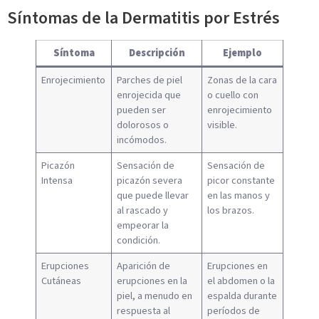
Síntomas de la Dermatitis por Estrés
Síntoma
Descripción
Ejemplo
Enrojecimiento
Parches de piel
Zonas de la cara
enrojecida que
o cuello con
pueden ser
enrojecimiento
dolorosos o
visible.
incómodos.
Picazón
Sensación de
Sensación de
Intensa
picazón severa
picor constante
que puede llevar
en las manos y
al rascado y
los brazos.
empeorar la
condición.
Erupciones
Aparición de
Erupciones en
Cutáneas
erupciones en la
el abdomen o la
piel, a menudo en
espalda durante
respuesta al
períodos de