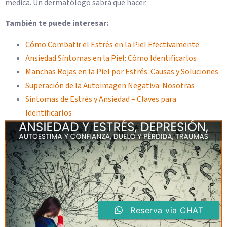
médica. Un dermatólogo sabrá qué hacer.
También te puede interesar:
Cómo Combatir el Estrés en la Piel Efectivamente
Ansiedad Síntomas en la Piel: Cómo Identificarlos
Manchas Rojas en la Piel por Estrés: Causas y Soluciones
Superación de la Autoimagen Negativa: Nosotras
Síntomas de Estrés y Ansiedad – Claves para
Identificarlos
Reserva via CHAT