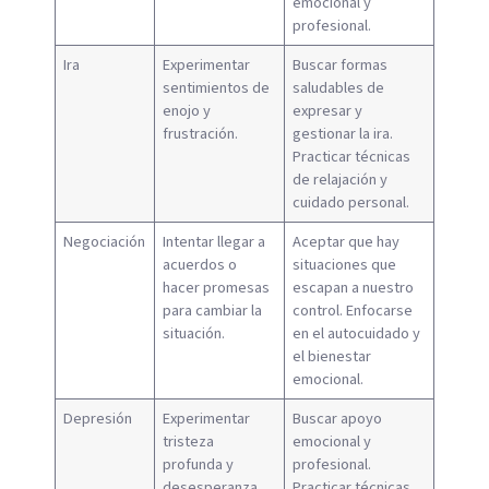
emocional y
profesional.
Ira
Experimentar
Buscar formas
sentimientos de
saludables de
enojo y
expresar y
frustración.
gestionar la ira.
Practicar técnicas
de relajación y
cuidado personal.
Negociación
Intentar llegar a
Aceptar que hay
acuerdos o
situaciones que
hacer promesas
escapan a nuestro
para cambiar la
control. Enfocarse
situación.
en el autocuidado y
el bienestar
emocional.
Depresión
Experimentar
Buscar apoyo
tristeza
emocional y
profunda y
profesional.
desesperanza.
Practicar técnicas