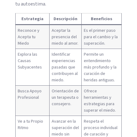
tu autoestima.
Estrategia
Descripción
Beneficios
Reconoce y
Aceptar la
Es el primer paso
Acepta tu
presencia del
para el cambio y la
Miedo
miedo al amor.
superación.
Explora las
Identificar
Permite un
Causas
experiencias
entendimiento
Subyacentes
pasadas que
más profundo y la
contribuyen al
curación de
miedo.
heridas antiguas.
Busca Apoyo
Orientación de
Ofrece
Profesional
un terapeuta o
herramientas y
consejero.
estrategias para
superar el miedo.
Ve a tu Propio
Avanzar en la
Respeta el
Ritmo
superación del
proceso individual
miedo sin
de curación y