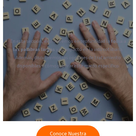
En esta sección, exploraremos en profundidad la
fobia a
las palabras largas
y su impacto en la vida cotidiana.
Además, discutiremos las opciones de tratamiento
disponibles y cómo superar este miedo específico.
Conoce Nuestra