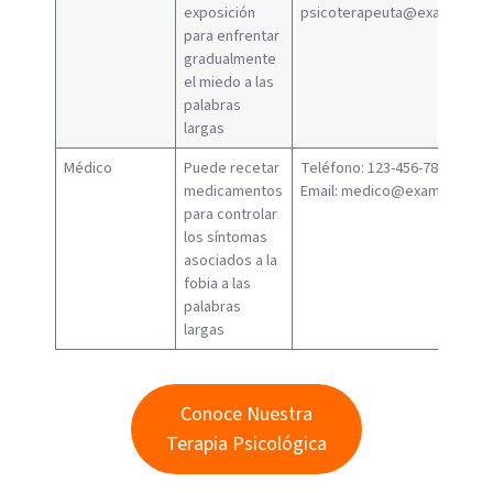
exposición
psicoterapeuta@example.c
para enfrentar
gradualmente
el miedo a las
palabras
largas
Médico
Puede recetar
Teléfono: 123-456-7890
medicamentos
Email:
medico@example.co
para controlar
los síntomas
asociados a la
fobia a las
palabras
largas
Conoce Nuestra
Terapia Psicológica