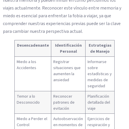
nuestra memoria y pueden influir en cómo percibimos los
viajes actualmente. Reconocer este vínculo entre memoria y
miedo es esencial para enfrentar la fobia a viajar, ya que
comprender nuestras experiencias previas puede ser la clave
para cambiar nuestra perspectiva actual.
Desencadenante
Identificación
Estrategias
Personal
de Manejo
Miedo a los
Registrar
Informarse
Accidentes
situaciones que
sobre
aumenten la
estadísticas y
ansiedad
medidas de
seguridad
Temor a lo
Reconocer
Planificación
Desconocido
patrones de
detallada del
evitación
viaje
Miedo a Perder el
Autoobservación
Ejercicios de
Control
en momentos de
respiración y