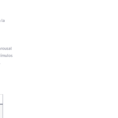
 la
arousal
stímulos
.
d