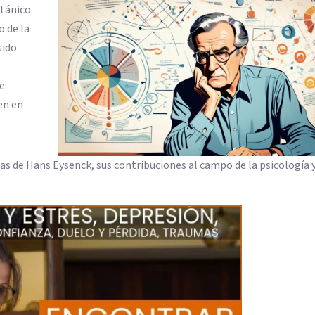
itánico
o de la
sido
de
en en
eas de Hans Eysenck, sus contribuciones al campo de la psicología y