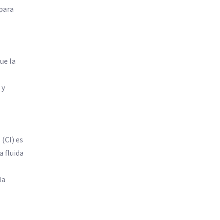
 para
ue la
 y
 (CI) es
a fluida
la