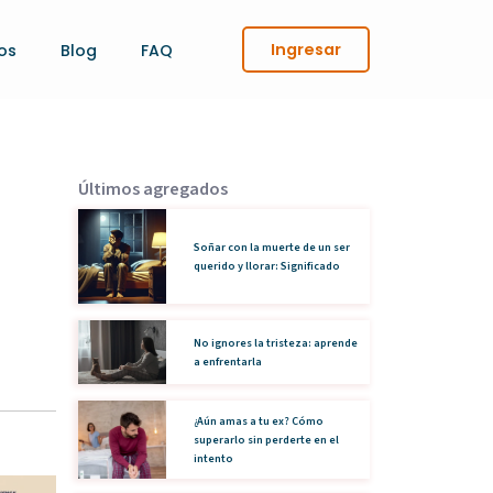
Ingresar
os
Blog
FAQ
Últimos agregados
Soñar con la muerte de un ser
querido y llorar: Significado
No ignores la tristeza: aprende
a enfrentarla
¿Aún amas a tu ex? Cómo
superarlo sin perderte en el
intento