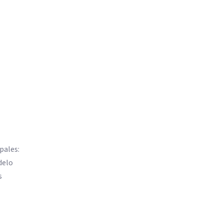
pales:
delo
s