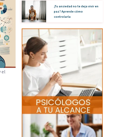
¿Tu ansiedad no te deja vivir en
paz? Aprende cómo
controlarla
 el