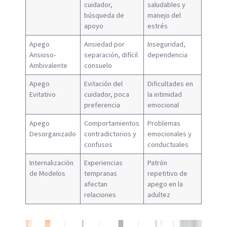
cuidador,
saludables y
búsqueda de
manejo del
apoyo
estrés
Apego
Ansiedad por
Inseguridad,
Ansioso-
separación, difícil
dependencia
Ambivalente
consuelo
Apego
Evitación del
Dificultades en
Evitativo
cuidador, poca
la intimidad
preferencia
emocional
Apego
Comportamientos
Problemas
Desorganizado
contradictorios y
emocionales y
confusos
conductuales
Internalización
Experiencias
Patrón
de Modelos
tempranas
repetitivo de
afectan
apego en la
relaciones
adultez