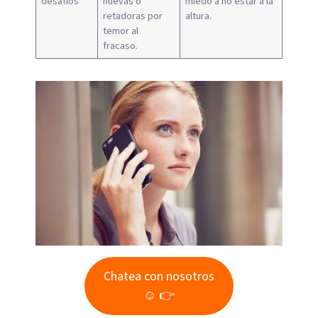
desafíos
nuevas o
miedo a no estar a la
retadoras por
altura.
temor al
fracaso.
Chatea con nosotros
☺ 👉