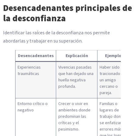
Desencadenantes principales de
la desconfianza
Identificar las raíces de la desconfianza nos permite
abordarlas y trabajar en su superación.
Desencadenantes
Explicación
Ejemplos
Experiencias
Vivencias pasadas
Haber sido
traumáticas
que han dejado una
traicionado por
huella negativa
un amigo
profunda.
cercano o
pareja.
Entorno crítico o
Crecer o vivir en
Familias o
negativo
ambientes donde
lugares de
predominan las
trabajo donde
críticas y el
se enfatizan los
pesimismo.
errores más
que los logros.