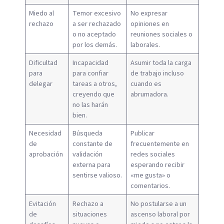
Miedo al
Temor excesivo
No expresar
rechazo
a ser rechazado
opiniones en
o no aceptado
reuniones sociales o
por los demás.
laborales.
Dificultad
Incapacidad
Asumir toda la carga
para
para confiar
de trabajo incluso
delegar
tareas a otros,
cuando es
creyendo que
abrumadora.
no las harán
bien.
Necesidad
Búsqueda
Publicar
de
constante de
frecuentemente en
aprobación
validación
redes sociales
externa para
esperando recibir
sentirse valioso.
«me gusta» o
comentarios.
Evitación
Rechazo a
No postularse a un
de
situaciones
ascenso laboral por