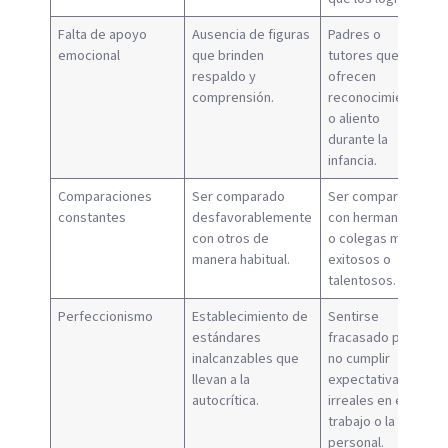
Falta de apoyo
Ausencia de figuras
Padres o
emocional
que brinden
tutores que no
respaldo y
ofrecen
comprensión.
reconocimiento
o aliento
durante la
infancia.
Comparaciones
Ser comparado
Ser comparado
constantes
desfavorablemente
con hermanos
con otros de
o colegas más
manera habitual.
exitosos o
talentosos.
Perfeccionismo
Establecimiento de
Sentirse
estándares
fracasado por
inalcanzables que
no cumplir
llevan a la
expectativas
autocrítica.
irreales en el
trabajo o la vida
personal.