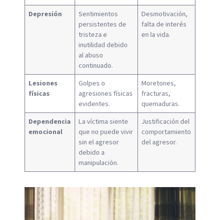
Depresión
Sentimientos
Desmotivación,
persistentes de
falta de interés
tristeza e
en la vida.
inutilidad debido
al abuso
continuado.
Lesiones
Golpes o
Moretones,
físicas
agresiones físicas
fracturas,
evidentes.
quemaduras.
Dependencia
La víctima siente
Justificación del
emocional
que no puede vivir
comportamiento
sin el agresor
del agresor.
debido a
manipulación.