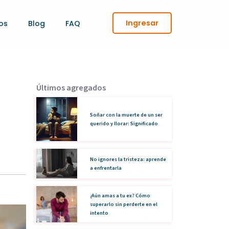
Ingresar
os
Blog
FAQ
Últimos agregados
Soñar con la muerte de un ser
querido y llorar: Significado
No ignores la tristeza: aprende
a enfrentarla
¿Aún amas a tu ex? Cómo
superarlo sin perderte en el
intento