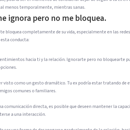
o, al menos temporalmente, mientras sanas.
me ignora pero no me bloquea.
o te bloquea completamente de su vida, especialmente en las rede
 esta conducta:
sentimientos hacia ti y la relación. Ignorarte pero no bloquearte p
opciones.
 visto como un gesto dramático. Tu ex podría estar tratando de ev
amigos comunes o familiares.
a comunicación directa, es posible que deseen mantener la capac
erse a una interacción.
de ser una forma de desapegarse gradualmente de la relación, hac