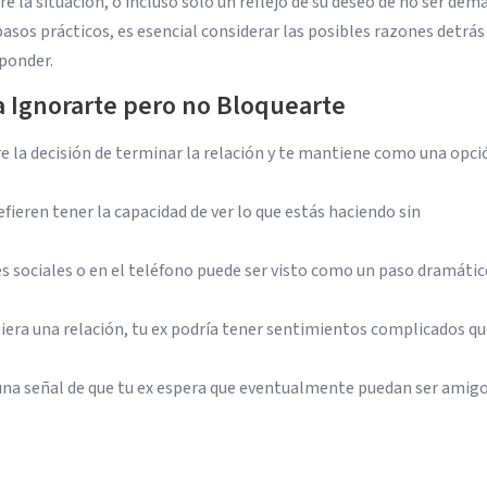
e la situación, o incluso solo un reflejo de su deseo de no ser dem
pasos prácticos, es esencial considerar las posibles razones detrás
ponder.
a Ignorarte pero no Bloquearte
e la decisión de terminar la relación y te mantiene como una opci
ieren tener la capacidad de ver lo que estás haciendo sin
s sociales o en el teléfono puede ser visto como un paso dramátic
iera una relación, tu ex podría tener sentimientos complicados qu
una señal de que tu ex espera que eventualmente puedan ser amigo