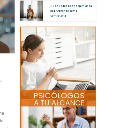
¿Tu ansiedad no te deja vivir en
paz? Aprende cómo
controlarla
 a
na
de