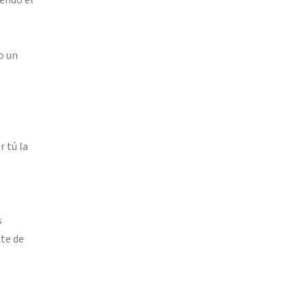
o un
r tú la
s
te de