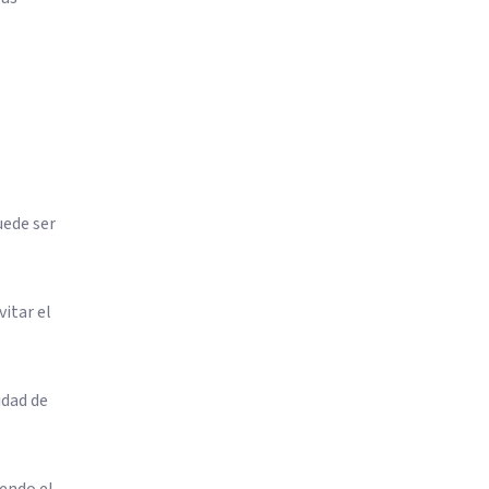
s
uede ser
itar el
idad de
iendo el