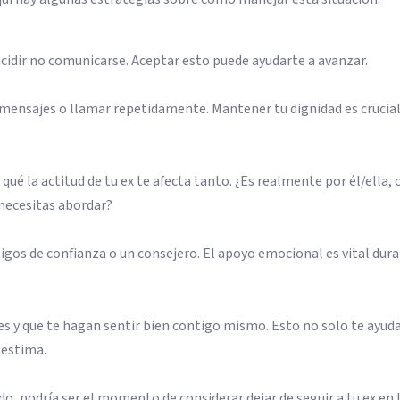
cidir no comunicarse. Aceptar esto puede ayudarte a avanzar.
 mensajes o llamar repetidamente. Mantener tu dignidad es crucia
é la actitud de tu ex te afecta tanto. ¿Es realmente por él/ella, 
necesitas abordar?
gos de confianza o un consejero. El apoyo emocional es vital dur
tes y que te hagan sentir bien contigo mismo. Esto no solo te ayuda
oestima.
do, podría ser el momento de considerar dejar de seguir a tu ex en 