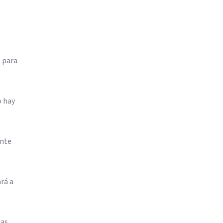
l para
o hay
ante
rá a
las