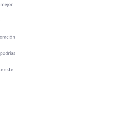
 mejor
e
peración
 podrías
te este