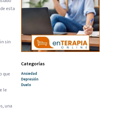
asiado
 de esta
ón sin
Categorías
o que
Ansiedad
Depresión
Duelo
e le
s, una