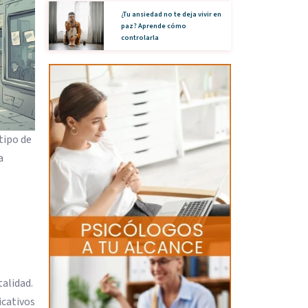
¿Tu ansiedad no te deja vivir en
paz? Aprende cómo
controlarla
tipo de
a
talidad.
icativos