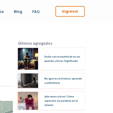
Ingresar
os
Blog
FAQ
Últimos agregados
Soñar con la muerte de un ser
querido y llorar: Significado
No ignores la tristeza: aprende
a enfrentarla
¿Aún amas a tu ex? Cómo
superarlo sin perderte en el
intento