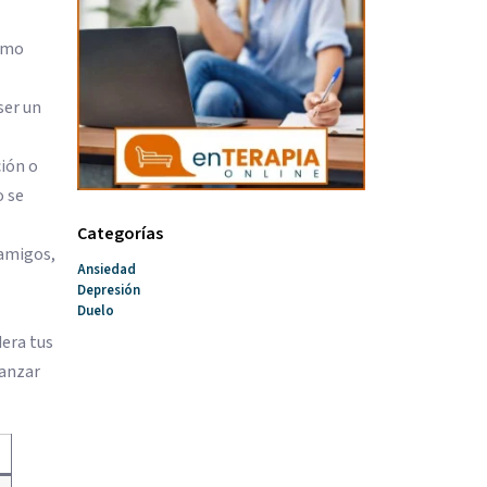
timo
ser un
ción o
o se
Categorías
 amigos,
Ansiedad
Depresión
Duelo
dera tus
vanzar