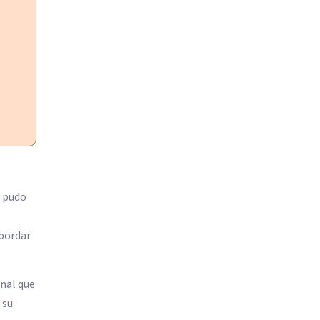
é pudo
abordar
nal que
 su