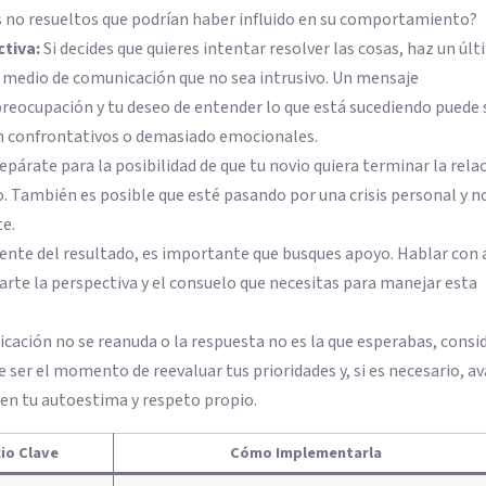
s no resueltos que podrían haber influido en su comportamiento?
tiva:
Si decides que quieres intentar resolver las cosas, haz un úl
un medio de comunicación que no sea intrusivo. Un mensaje
eocupación y tu deseo de entender lo que está sucediendo puede 
n confrontativos o demasiado emocionales.
epárate para la posibilidad de que tu novio quiera terminar la rela
o. También es posible que esté pasando por una crisis personal y n
e.
te del resultado, es importante que busques apoyo. Hablar con
rte la perspectiva y el consuelo que necesitas para manejar esta
icación no se reanuda o la respuesta no es la que esperabas, consi
e ser el momento de reevaluar tus prioridades y, si es necesario, a
ejen tu autoestima y respeto propio.
io Clave
Cómo Implementarla