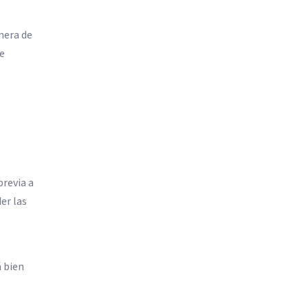
nera de
se
revia a
er las
á bien