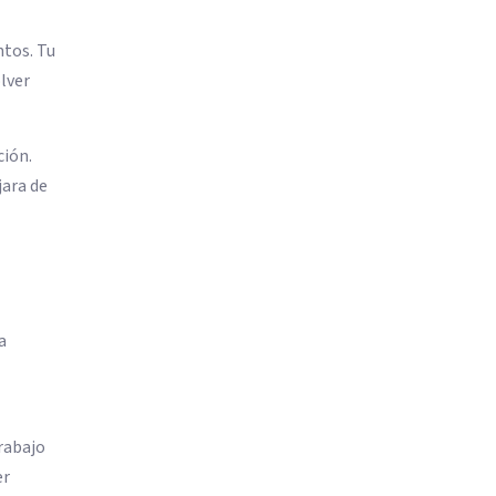
tos. Tu
olver
ción.
jara de
a
rabajo
er