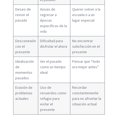
Deseo de
Ansias de
Querer volver a la
revivir el
regresar a
escuela o a un
pasado
épocas
lugar especial
específicas de la
vida
Desconexión
Dificultad para
No encontrar
con el
disfrutar el ahora
satisfacción en el
presente
presente
Idealización
Ver el pasado
Pensar que “todo
de
como un tiempo
era mejor antes”
momentos
ideal
pasados
Evasión de
Uso de
Recordar
problemas
recuerdos como
constantemente
actuales
refugio para
para no afrontar la
evitar el
situación actual
presente