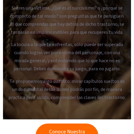
Si eres una víctima, ¿Qué es el narcisismo? o ¿porqué se
comporto de tal modo? son preguntas que te persiguen.
El que comprendas que hay detrás de dicho trastorno, se
tornarán en imprescindibles para que recuperes tu vida.
La locura a la que te enfrentas, sólo puede ser superada
cuando logras ver por encima del personaje, con una
mirada general, y entendiendo que lo que hace no es
personal. Debes dominarte su juego, para no jugarlo.
Te proponemos algo distinto: mirar capítulos sueltos de
un documental desde donde podrás por fin, de manera
practica pero solida, comprender las claves del trastorno.
Conoce Nuestra