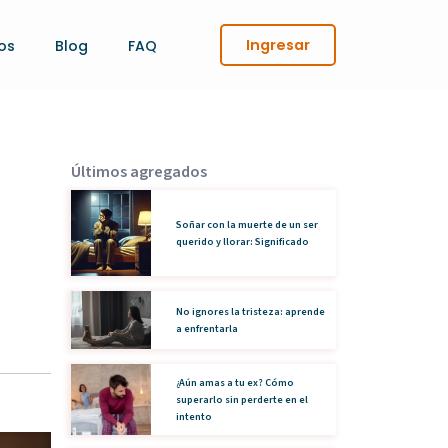
Ingresar
os
Blog
FAQ
Últimos agregados
Soñar con la muerte de un ser
querido y llorar: Significado
No ignores la tristeza: aprende
a enfrentarla
¿Aún amas a tu ex? Cómo
superarlo sin perderte en el
intento