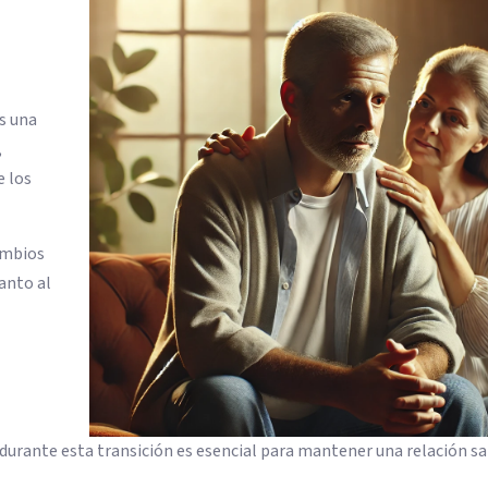
es una
,
e los
ambios
tanto al
urante esta transición es esencial para mantener una relación s