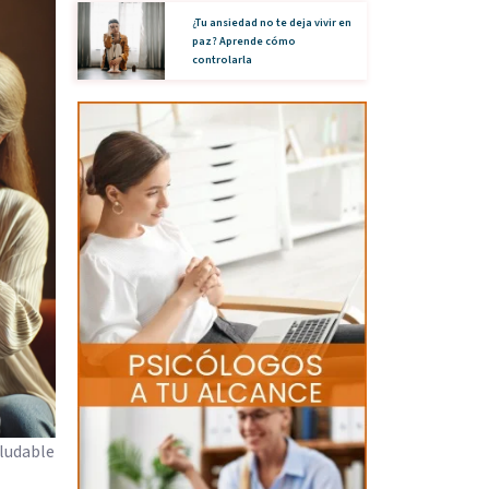
¿Tu ansiedad no te deja vivir en
paz? Aprende cómo
controlarla
aludable