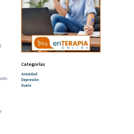
á
Categorías
Ansiedad
uado
Depresión
Duelo
y