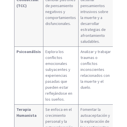
(TCC)
de pensamiento
pensamientos
negativos y
intrusivos sobre
comportamientos
la muerte y a
disfuncionales.
desarrollar
estrategias de
afrontamiento
saludables.
Psicoanálisis
Explora los
Analizar y trabajar
conflictos
traumas o
emocionales
conflictos
subyacentes y
inconscientes
experiencias
relacionados con
pasadas que
la muerte y el
pueden estar
duelo.
reflejándose en
los sueños.
Terapia
Se enfoca en el
Fomentar la
Humanista
crecimiento
autoaceptación y
personal y la
la exploración de