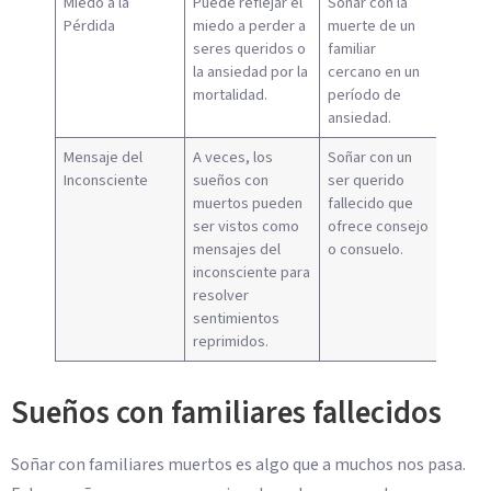
Miedo a la
Puede reflejar el
Soñar con la
Pérdida
miedo a perder a
muerte de un
seres queridos o
familiar
la ansiedad por la
cercano en un
mortalidad.
período de
ansiedad.
Mensaje del
A veces, los
Soñar con un
Inconsciente
sueños con
ser querido
muertos pueden
fallecido que
ser vistos como
ofrece consejo
mensajes del
o consuelo.
inconsciente para
resolver
sentimientos
reprimidos.
Sueños con familiares fallecidos
Soñar con familiares muertos es algo que a muchos nos pasa.