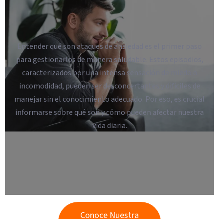
Entender qué son ataques de ansiedad es el primer paso
para gestionarlos de manera saludable. Estos episodios,
caracterizados por una intensa sensación de miedo o
incomodidad, pueden ser desconcertantes y difíciles de
manejar sin el conocimiento adecuado. Por eso, es crucial
informarse sobre qué son y cómo pueden afectar nuestra
vida diaria.
Conoce Nuestra