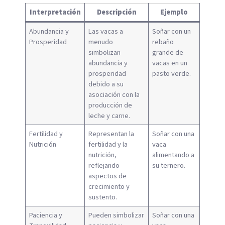
Interpretación
Descripción
Ejemplo
Abundancia y
Las vacas a
Soñar con un
Prosperidad
menudo
rebaño
simbolizan
grande de
abundancia y
vacas en un
prosperidad
pasto verde.
debido a su
asociación con la
producción de
leche y carne.
Fertilidad y
Representan la
Soñar con una
Nutrición
fertilidad y la
vaca
nutrición,
alimentando a
reflejando
su ternero.
aspectos de
crecimiento y
sustento.
Paciencia y
Pueden simbolizar
Soñar con una