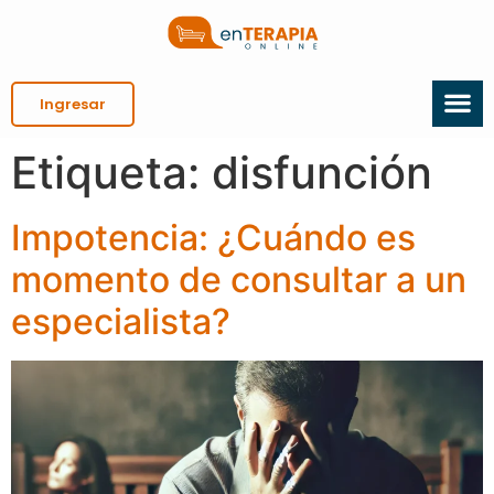
Ingresar
Etiqueta:
disfunción
Impotencia: ¿Cuándo es
momento de consultar a un
especialista?