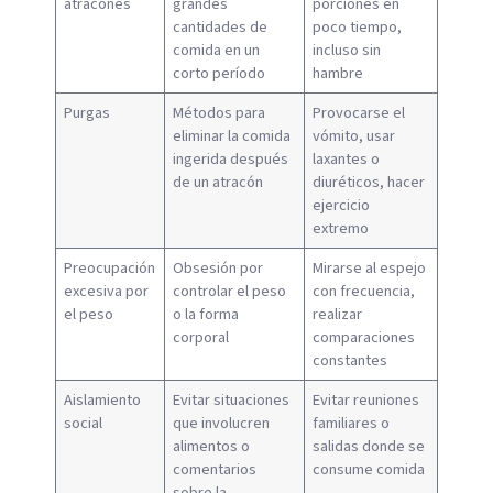
atracones
grandes
porciones en
cantidades de
poco tiempo,
comida en un
incluso sin
corto período
hambre
Purgas
Métodos para
Provocarse el
eliminar la comida
vómito, usar
ingerida después
laxantes o
de un atracón
diuréticos, hacer
ejercicio
extremo
Preocupación
Obsesión por
Mirarse al espejo
excesiva por
controlar el peso
con frecuencia,
el peso
o la forma
realizar
corporal
comparaciones
constantes
Aislamiento
Evitar situaciones
Evitar reuniones
social
que involucren
familiares o
alimentos o
salidas donde se
comentarios
consume comida
sobre la