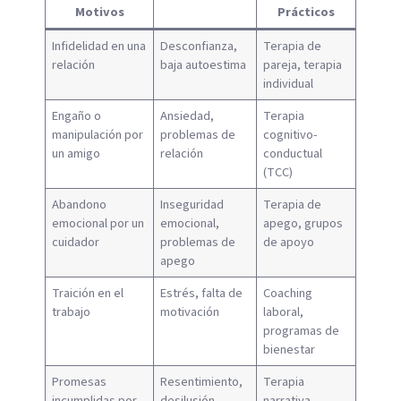
Motivos
Prácticos
Infidelidad en una
Desconfianza,
Terapia de
relación
baja autoestima
pareja, terapia
individual
Engaño o
Ansiedad,
Terapia
manipulación por
problemas de
cognitivo-
un amigo
relación
conductual
(TCC)
Abandono
Inseguridad
Terapia de
emocional por un
emocional,
apego, grupos
cuidador
problemas de
de apoyo
apego
Traición en el
Estrés, falta de
Coaching
trabajo
motivación
laboral,
programas de
bienestar
Promesas
Resentimiento,
Terapia
incumplidas por
desilusión
narrativa,