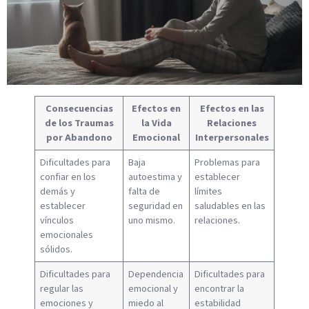
Consecuencias
Efectos en
Efectos en las
de los Traumas
la Vida
Relaciones
por Abandono
Emocional
Interpersonales
Dificultades para
Baja
Problemas para
confiar en los
autoestima y
establecer
demás y
falta de
límites
establecer
seguridad en
saludables en las
vínculos
uno mismo.
relaciones.
emocionales
sólidos.
Dificultades para
Dependencia
Dificultades para
regular las
emocional y
encontrar la
emociones y
miedo al
estabilidad