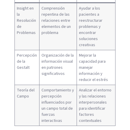
Insight en
Comprensión
Ayudar a los
la
repentina de las
pacientes a
Resolución
relaciones entre
reestructurar
de
elementos de un
problemas y
Problemas
problema
encontrar
soluciones
creativas
Percepción
Organización de la
Mejorar la
de la
información visual
capacidad para
Gestalt
en patrones
manejar
significativos
información y
reducir el estrés
Teoría del
Comportamiento y
Analizar el entorno
Campo
percepción
y las relaciones
influenciados por
interpersonales
un campo total de
para identificar
fuerzas
factores
interactivas
contextuales