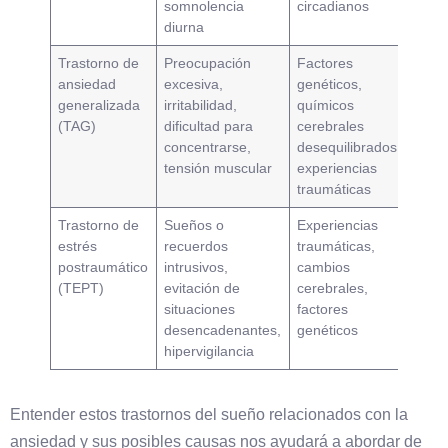
somnolencia
circadianos
diurna
Trastorno de
Preocupación
Factores
ansiedad
excesiva,
genéticos,
generalizada
irritabilidad,
químicos
(TAG)
dificultad para
cerebrales
concentrarse,
desequilibrados,
tensión muscular
experiencias
traumáticas
Trastorno de
Sueños o
Experiencias
estrés
recuerdos
traumáticas,
postraumático
intrusivos,
cambios
(TEPT)
evitación de
cerebrales,
situaciones
factores
desencadenantes,
genéticos
hipervigilancia
Entender estos trastornos del sueño relacionados con la
ansiedad y sus posibles causas nos ayudará a abordar de