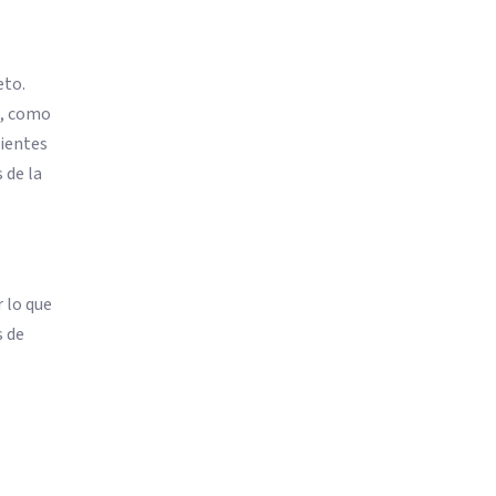
eto.
d, como
uientes
 de la
r lo que
s de