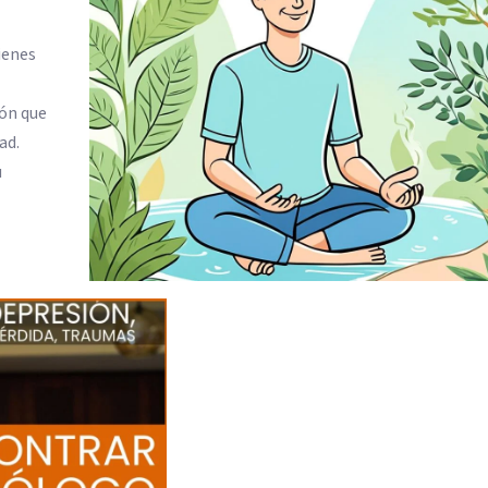
ienes
ión que
ad.
u