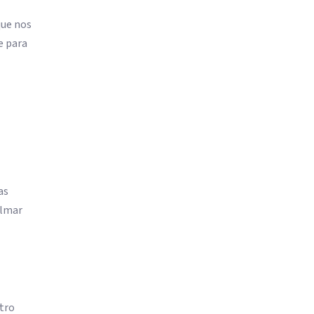
que nos
e para
as
almar
stro