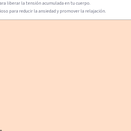
para liberar la tensión acumulada en tu cuerpo.
oso para reducir la ansiedad y promover la relajación.
te