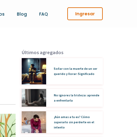
Ingresar
os
Blog
FAQ
Últimos agregados
Soñar con la muerte de un ser
querido y llorar: Significado
No ignores la tristeza: aprende
a enfrentarla
¿Aún amas a tu ex? Cómo
superarlo sin perderte en el
intento