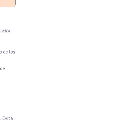
jación
o de los
 de
. Evita