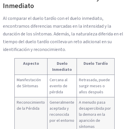
Inmediato
Al comparar el duelo tardío con el duelo inmediato,
encontramos diferencias marcadas en la intensidad y la
duración de los síntomas. Además, la naturaleza diferida en el
tiempo del duelo tardío conlleva un reto adicional en su
identificación y reconocimiento.
Aspecto
Duelo
Duelo Tardío
Inmediato
Manifestación
Cercana al
Retrasada, puede
de Síntomas
evento de
surgir meses o
pérdida
años después
Reconocimiento
Generalmente
A menudo pasa
de la Pérdida
aceptada y
desapercibida por
reconocida
la demora en la
por el entorno
aparición de
síntomas