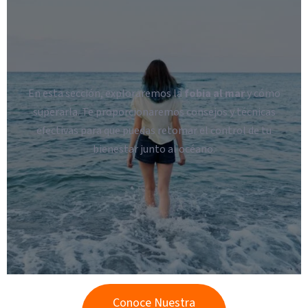
En esta sección, exploraremos la
fobia al mar
y cómo
superarla. Te proporcionaremos consejos y técnicas
efectivas para que puedas retomar el control de tu
bienestar junto al océano.
Conoce Nuestra