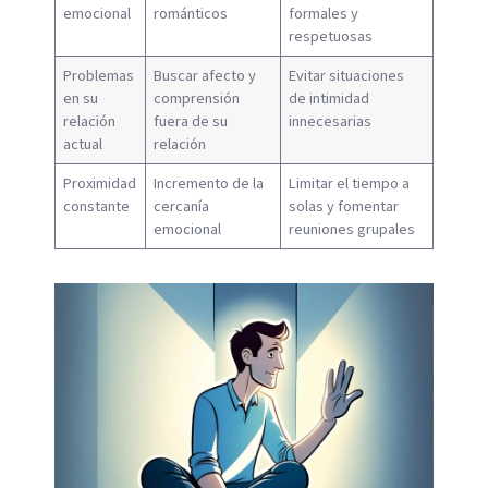
emocional
románticos
formales y
respetuosas
Problemas
Buscar afecto y
Evitar situaciones
en su
comprensión
de intimidad
relación
fuera de su
innecesarias
actual
relación
Proximidad
Incremento de la
Limitar el tiempo a
constante
cercanía
solas y fomentar
emocional
reuniones grupales