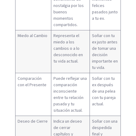
nostalgia por los
felices
buenos
pasados junto
momentos
a tu ex.
compartidos.
Miedo al Cambio
Representa el
Soñar con tu
miedo a los
ex justo antes
cambios o a lo
de tomar una
desconocido en
decisión
tu vida actual.
importante en
tu vida.
Comparación
Puede reflejar una
Soñar con tu
con el Presente
comparación
ex después
inconsciente
de una pelea
entre tu relación
con tu pareja
pasada y tu
actual.
situación actual.
Deseo de Cierre
Indica un deseo
Soñar con una
de cerrar
despedida
capítulos y
final y