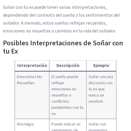
Soñar con tu ex puede tener varias interpretaciones,
dependiendo del contexto del sueño y los sentimientos del
soñador. A menudo, estos sueños reflejan recuerdos,
emociones no resueltas o cambios en la vida del soñador.
Posibles Interpretaciones de Soñar con
tu Ex
Interpretación
Descripción
Ejemplo
Emociones No
El sueño puede
Soñar con una
Resueltas
reflejar
discusión con
emociones no
tu ex que
resueltas o
nunca se
conflictos
resolvió.
pendientes con tu
ex.
Nostalgia
Puede indicar un
Soñar con
sentimiento de
momentos