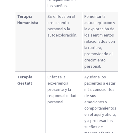
los sueños.
Terapia
Se enfoca en el
Fomentar la
Humanista
crecimiento
autoaceptación y
personal y la
la exploración de
autoexploración.
los sentimientos
relacionados con
la ruptura,
promoviendo el
crecimiento
personal.
Terapia
Enfatiza la
Ayudar a los
Gestalt
experiencia
pacientes a estar
presente y la
más conscientes
responsabilidad
de sus
personal.
emociones y
comportamientos
en el aquí y ahora,
y a procesar los
sueños de