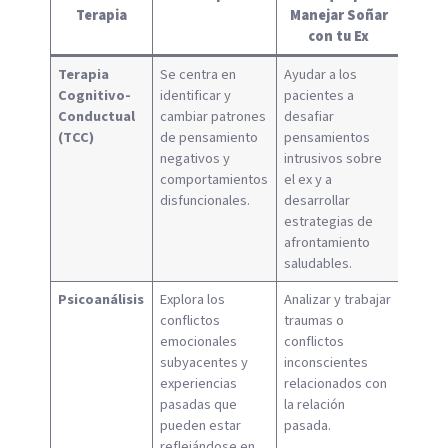
Terapia
Manejar Soñar
con tu Ex
Terapia
Se centra en
Ayudar a los
Cognitivo-
identificar y
pacientes a
Conductual
cambiar patrones
desafiar
(TCC)
de pensamiento
pensamientos
negativos y
intrusivos sobre
comportamientos
el ex y a
disfuncionales.
desarrollar
estrategias de
afrontamiento
saludables.
Psicoanálisis
Explora los
Analizar y trabajar
conflictos
traumas o
emocionales
conflictos
subyacentes y
inconscientes
experiencias
relacionados con
pasadas que
la relación
pueden estar
pasada.
reflejándose en